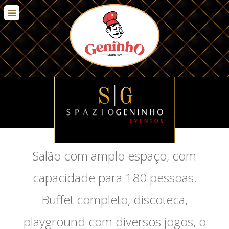
Salão com amplo espaço, com
capacidade para 180 pessoas.
Buffet completo, discoteca,
playground com diversos jogos, o